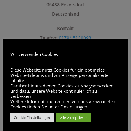
95488 Eckersdorf
Deutschland
Kontakt
Telefon:
0179/ 5130093
E-Mail:
natalie@
Wir verwenden Cookies
EU-Streitschlichtung
Diese Webseite nutzt Cookies für ein optimales
Die Europäische Kommission stellt eine
Website-Erlebnis und zur Anzeige personalisierter
Inhalte.
Plattform zur Online-Streitbeilegung (OS) bereit:
Darüber hinaus dienen Cookies zu Analysezwecken
https://ec.europa.eu/consumers/odr/
.
und dazu, unsere Website kontinuierlich zu
verbessern.
Weitere Informationen zu den von uns verwendeten
Unsere E-Mail-Adresse finden Sie oben im
Cookies finden Sie unter Einstellungen.
Impressum.
Cookie Einstellungen
Alle Akzeptieren
Verbraucherstreitbeilegung/Universalschlichtun