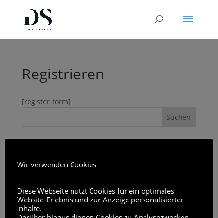
Registrieren
[register_form]
Neueste Kommentare
Wir verwenden Cookies
Archiv
Diese Webseite nutzt Cookies für ein optimales
Website-Erlebnis und zur Anzeige personalisierter
Kategorien
Inhalte.
Darüber hinaus dienen Cookies zu Analysezwecken
Keine Kategorien