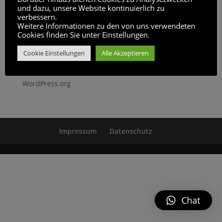
und dazu, unsere Website kontinuierlich zu
verbessern.
Meta
Weitere Informationen zu den von uns verwendeten
Cookies finden Sie unter Einstellungen.
Anmelden
Cookie Einstellungen
Alle Akzeptieren
Eintrags-Feed
Kommentar-Feed
WordPress.org
Impressum
Datenschutz
Chat